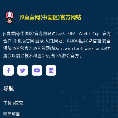
j9直营网(中国区)官方网站💕2026 · FIFA · World · Cup · 官方
合作-手机版官网,登录,入口,网址：BAIDU點AG💕信誉,安全,
保障,J9直营官方,J9直营网站Don’t wish for it, work for it.j9九
游会以前沿技术和创新玩法j9九游会官方.。
导航
了解J9直营
精品项目