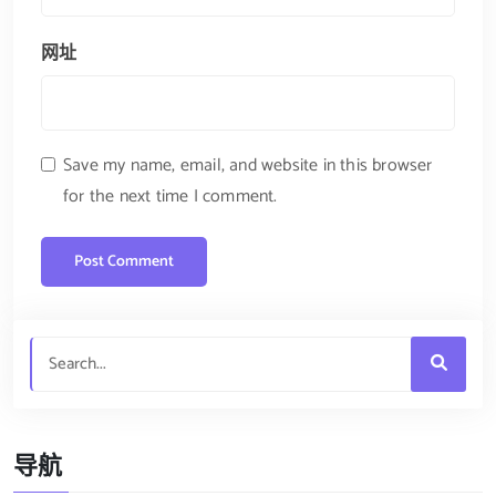
网址
Save my name, email, and website in this browser
for the next time I comment.
导航