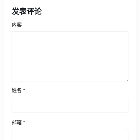
发表评论
内容
姓名
*
邮箱
*